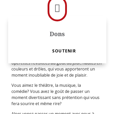

Dons
Bienvenue au TLM : le Théâtre Lyrique de la
Montérégie
SOUTENIR
Troupe de théâtre lyrique présentant des
opérettes revisitées au goût du jour, hautes en
couleurs et drôles, qui vous apporteront un
moment inoubliable de joie et de plaisir.
Vous aimez le théâtre, la musique, la
comédie? Vous avez le goût de passer un
moment divertissant sans prétention qui vous
fera sourire et même rire?
Alors venez passer un moment avec nous à